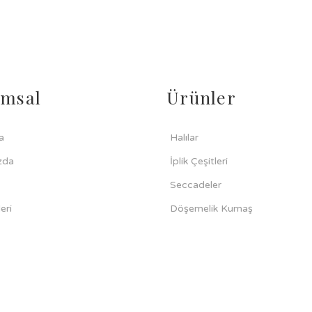
msal
Ürünler
a
Halılar
zda
İplik Çeşitleri
Seccadeler
eri
Döşemelik Kumaş