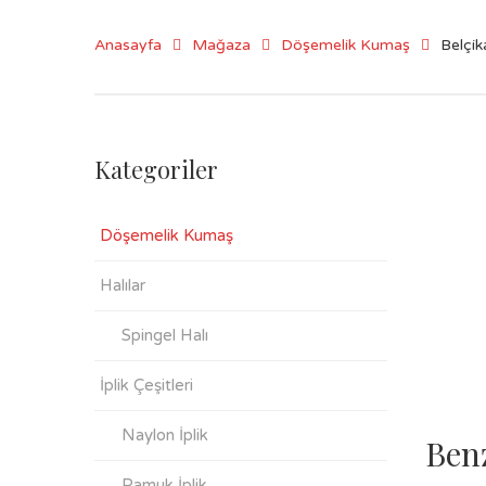
Anasayfa
Mağaza
Döşemelik Kumaş
Belçi
Kategoriler
Döşemelik Kumaş
Halılar
Spingel Halı
İplik Çeşitleri
Naylon İplik
Ben
Pamuk İplik