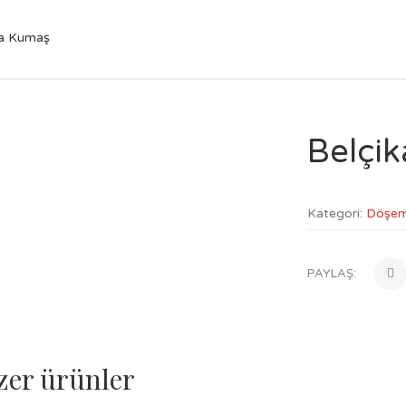
ka Kumaş
Belçi
Kategori:
Döşem
PAYLAŞ:
zer ürünler